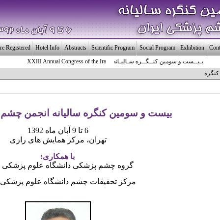
re Registered
Hotel Info
Abstracts
Scientific Program
Social Program
Exhibition
Cont
بـیــست و سومین کنــگــره سـالیـانه انـجـمـن چـشـم پـزشـکی ایـــران
XXIII Annual Congress of the Iranian Society of Ophthalmology
کنگره
بیست و سومین کنگره سالیانه انجمن چشم 
6 تا 9 آبان ماه 1392
تهران، مرکز همایش های رازی
با همکاری:
گروه چشم پزشکی دانشگاه علوم پزشکی ت
مرکز تحقیقات چشم دانشگاه علوم پزشکی 