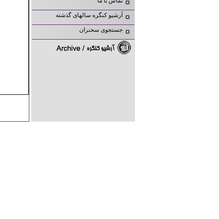
تماس با ما
آرشیو کنگره سالهای گذشته
جستجوی سخنران