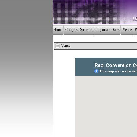
Home
Congress Structure
Important Dates
Venue
P
X
Venue