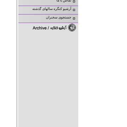
تماس با ما
آرشیو کنگره سالهای گذشته
جستجوی سخنران