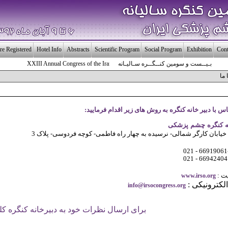
re Registered
Hotel Info
Abstracts
Scientific Program
Social Program
Exhibition
Cont
بـیــست و سومین کنــگــره سـالیـانه انـجـمـن چـشـم پـزشـکی ایـــران
XXIII Annual Congress of the Iranian Society of Ophthalmology
 ما
 با دبیر خانه کنگره به روش های زیر اقدام فرمایید:
نه کنگره چشم پزشکی
خیابان کارگر شمالی- نرسیده به چهار راه فاطمی- کوچه فردوسی- پلاک 3
ت :
www.irso.org
کترونیکی :
info@irsocongress.org
برای ارسال نظرات خود به دبیرخانه کنگره کل