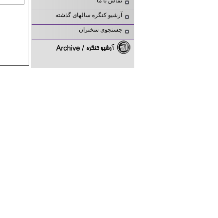
تماس با ما
آرشیو کنگره سالهای گذشته
جستجوی سخنران