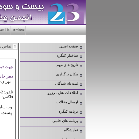
act Us
Archive
صفحه اصلی
تماس با
ساختار کنگره
تاریخ های مهم
جهت تماس
مکان برگزاری
دبیر خا
تهران- 
ثبت نام شدگان
تلفن:
2-66919061 - 021
اطلاعات هتل - رزرو
فاكس: 66942404 - 021
ارسال مقالات
وب ساي
برنامه کنگره
پست ال
برنامه های جانبی
نمایشگاه